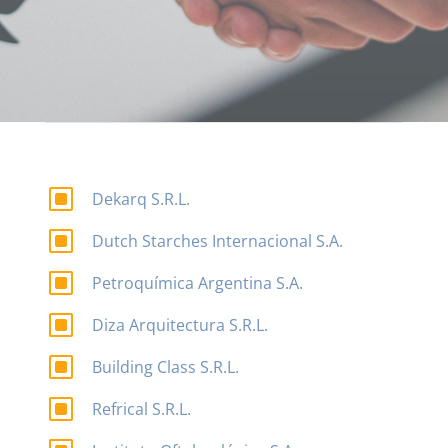
W
Dekarq S.R.L.
W
Dutch Starches Internacional S.A.
W
Petroquímica Argentina S.A.
W
Diza Arquitectura S.R.L.
W
Building Class S.R.L.
W
Refrical S.R.L.