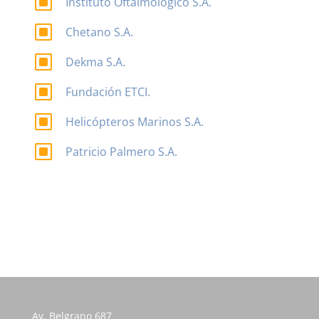
W
Instituto Oftalmológico S.A.
W
Chetano S.A.
W
Dekma S.A.
W
Fundación ETCI.
W
Helicópteros Marinos S.A.
W
Patricio Palmero S.A.
Av. Belgrano 687